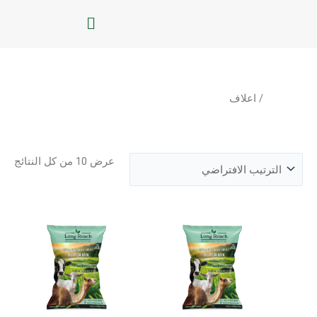
خطي
القائمة
لى
لمحتوى
الرئيسية
/ اعلاف
اعلاف
عرض ⁦10⁩ من كل النتائج